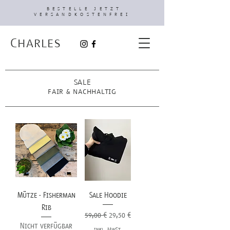
BESTELLE JETZT
VERSANDKOSTENFREI
Charles
SALE
fair & nachhaltig
Mütze - Fisherman
Sale Hoodie
Rib
Standardpreis
Sale-Preis
59,00 €
29,50 €
Nicht verfügbar
inkl. MwSt.