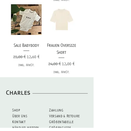
Sale Babybody
Frauen Oversize
Shirt
Standardpreis
Sale-Preis
21,00 €
12,60 €
Standardpreis
Sale-Preis
24,00 €
12,00 €
inkl. MwSt.
inkl. MwSt.
Charles
Shop
Zahlung
Über Uns
Versand & Retoure
Kontakt
Größentabelle
Händler werden
Größenguide