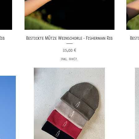
Rib
Bestickte Mütze Weinschorle - Fisherman Rib
Best
Preis
35,00 €
inkl. MwSt.