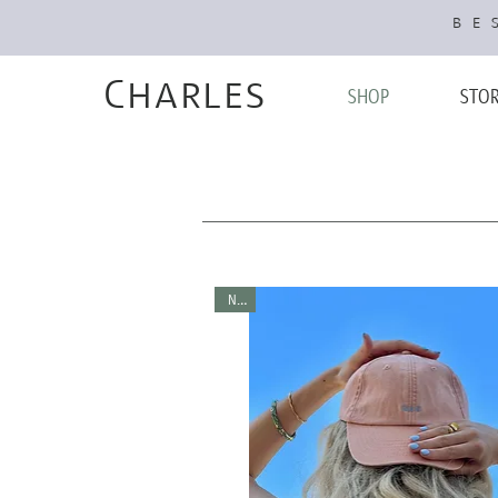
BES
Charles
SHOP
STO
NEU