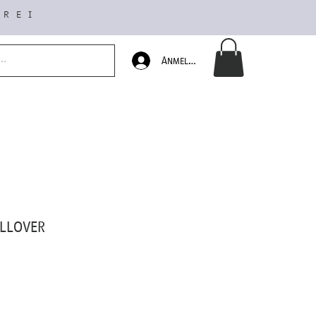
FREI
Anmelden
llover