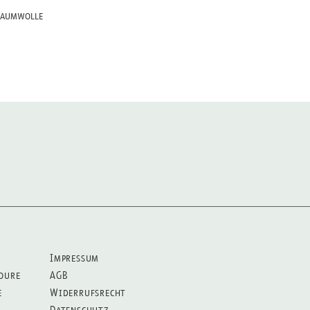
Unsere Pullover bestehen
Baumwolle
Bio-Baumwolle, zu 15% aus
Wear Siegel und werden p
Impressum
oure
AGB
e
Widerrufsrecht
Datenschutz