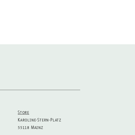
 zu 85% aus gekämmter ringgesponnener
 recyceltem Polyester, tragen das Fair
er hochwertigem Siebdruck bearbeitet.
Store
Karoline-Stern-Platz
55118 Mainz