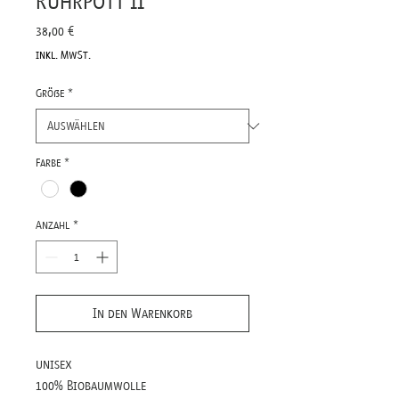
Ruhrpott II
Preis
38,00 €
inkl. MwSt.
Größe
*
Farbe
*
Anzahl
*
In den Warenkorb
unisex
100% Biobaumwolle