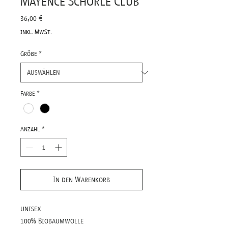
Mayence Schorle Club
Preis
36,00 €
inkl. MwSt.
Größe
*
Farbe
*
Anzahl
*
In den Warenkorb
unisex
100% Biobaumwolle