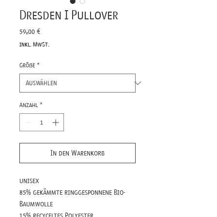
Dresden I Pullover
Preis
59,00 €
inkl. MwSt.
Größe
*
Anzahl
*
In den Warenkorb
unisex
85% gekämmte ringgesponnene Bio-
Baumwolle
15% recyceltes Polyester