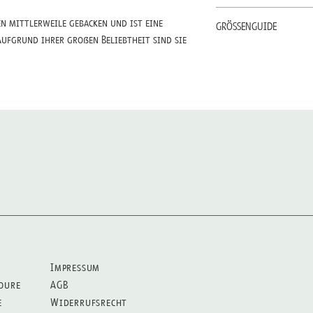
vorgenommen haben - bei 
Klicke hier!
en mittlerweile gebacken und ist eine
eine faire Produktion und
GRÖSSENGUIDE
Aufgrund ihrer großen Beliebtheit sind sie
Klicke hier!
Unsere Shirts bestehen zu
Wear Siegel und werden p
Impressum
oure
AGB
e
Widerrufsrecht