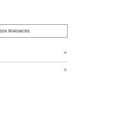
 den Warenkorb
werb per E-Mail geschickt